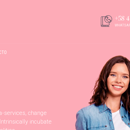
+58 4
WHATSAP
CTO
ta-services, change
trinsically incubate