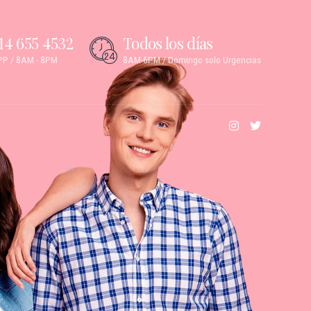
14 655 4532
Todos los días
P / 8AM - 8PM
8AM-6PM / Domingo solo Urgencias